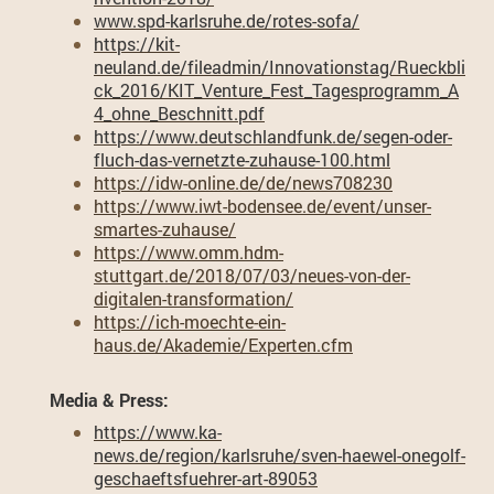
www.spd-karlsruhe.de/rotes-sofa/
https://kit-
neuland.de/fileadmin/Innovationstag/Rueckbli
ck_2016/KIT_Venture_Fest_Tagesprogramm_A
4_ohne_Beschnitt.pdf
https://www.deutschlandfunk.de/segen-oder-
fluch-das-vernetzte-zuhause-100.html
https://idw-online.de/de/news708230
https://www.iwt-bodensee.de/event/unser-
smartes-zuhause/
https://www.omm.hdm-
stuttgart.de/2018/07/03/neues-von-der-
digitalen-transformation/
https://ich-moechte-ein-
haus.de/Akademie/Experten.cfm
Media & Press:
https://www.ka-
news.de/region/karlsruhe/sven-haewel-onegolf-
geschaeftsfuehrer-art-89053