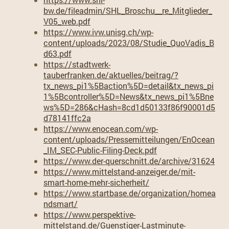
bw.de/fileadmin/SHL_Broschu__re_Mitglieder_
V05_web.pdf
https://www.ivw.unisg.ch/wp-
content/uploads/2023/08/Studie_QuoVadis_B
d63.pdf
https://stadtwerk-
tauberfranken.de/aktuelles/beitrag/?
tx_news_pi1%5Baction%5D=detail&tx_news_pi
1%5Bcontroller%5D=News&tx_news_pi1%5Bne
ws%5D=286&cHash=8cd1d50133f86f90001d5
d78141ffc2a
https://www.enocean.com/wp-
content/uploads/Pressemitteilungen/EnOcean
_IM_SEC-Public-Filing-Deck.pdf
https://www.der-querschnitt.de/archive/31624
https://www.mittelstand-anzeiger.de/mit-
smart-home-mehr-sicherheit/
https://www.startbase.de/organization/homea
ndsmart/
https://www.perspektive-
mittelstand.de/Guenstiger-Lastminute-